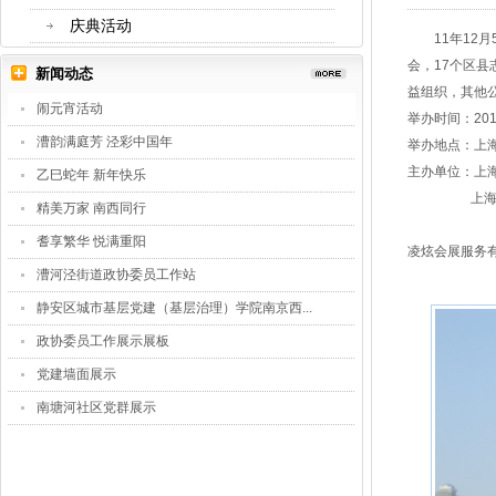
庆典活动
11年12月
会，17个区县
新闻动态
益组织，其他公
闹元宵活动
举办时间：201
漕韵满庭芳 泾彩中国年
举办地点：上
主办单位：上
乙巳蛇年 新年快乐
上海市志
精美万家 南西同行
耆享繁华 悦满重阳
凌炫会展服务
漕河泾街道政协委员工作站
静安区城市基层党建（基层治理）学院南京西...
政协委员工作展示展板
党建墙面展示
南塘河社区党群展示