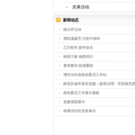
庆典活动
新闻动态
闹元宵活动
漕韵满庭芳 泾彩中国年
乙巳蛇年 新年快乐
精美万家 南西同行
耆享繁华 悦满重阳
漕河泾街道政协委员工作站
静安区城市基层党建（基层治理）学院南京西.
政协委员工作展示展板
党建墙面展示
南塘河社区党群展示