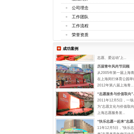
公司理念
提升队伍素质 展示城...
“上海市城管执法系统
工作团队
赛决赛”在闵行城市剧
工作流程
帷幕，市委领导以及局..
荣誉资质
上海市第一季市民运动会.
2012年5月27日，上
市民运动会志愿者上岗
成功案例
志愿、爱运动”上...
历届青年风尚节回顾
从2005年第一届上海
在上海闵行体育公园举
2012年第八届上海青...
“志愿服务与价值取向”..
2011年12月5日，一
为“志愿文化与价值取向”
上海志愿服务发...
“快乐志愿一起来”志愿..
11年12月5日，“快乐
来”志愿者嘉年华活动