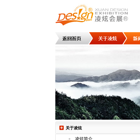
关于凌炫
凌炫简介