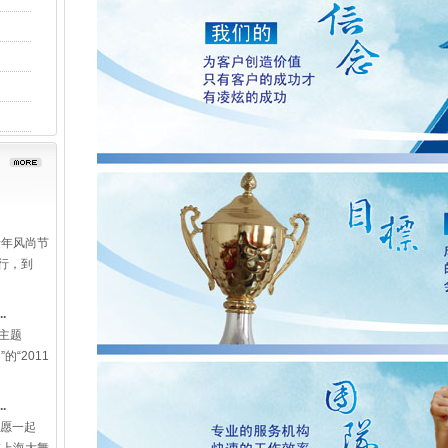
法律知识竞
院正式拉开
.
..
海市第一季
仪式暨“爱
青年风尚节
行，到
.
场主题
的“2011
.
志愿一起
在上海大舞