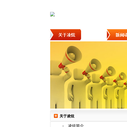
关于凌炫
凌炫简介