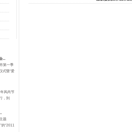
法律知识竞
院正式拉开
.
..
海市第一季
仪式暨“爱
青年风尚节
行，到
.
场主题
的“2011