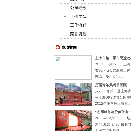
公司理念
工作团队
工作流程
提升队伍素质 展示城...
荣誉资质
“上海市城管执法系统
赛决赛”在闵行城市剧
成功案例
帷幕，市委领导以及局..
上海市第一季市民运动会.
2012年5月27日，上
市民运动会志愿者上岗
志愿、爱运动”上...
历届青年风尚节回顾
从2005年第一届上海
在上海闵行体育公园举
2012年第八届上海青...
“志愿服务与价值取向”..
2011年12月5日，一
为“志愿文化与价值取向”
上海志愿服务发...